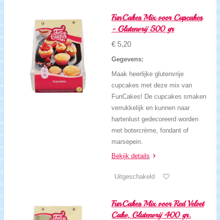
FunCakes Mix voor Cupcakes
- Glutenvrij 500 gr
€ 5,20
Gegevens:
Maak heerlijke glutenvrije
cupcakes met deze mix van
FunCakes! De cupcakes smaken
verrukkelijk en kunnen naar
hartenlust gedecoreerd worden
met botercrème, fondant of
marsepein.
Bekijk details
Uitgeschakeld
FunCakes Mix voor Red Velvet
Cake, Glutenvrij 400 gr.