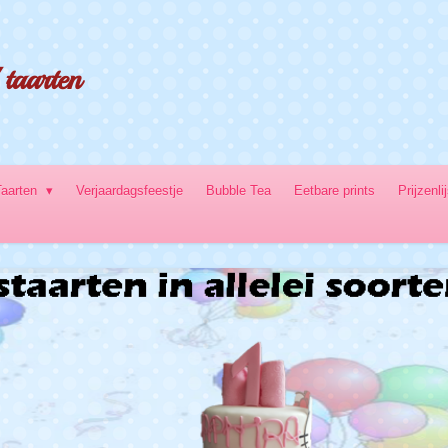
taarten
Taarten
Verjaardagsfeestje
Bubble Tea
Eetbare prints
Prijzenli