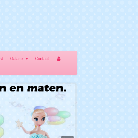
jst
Galarie
Contact