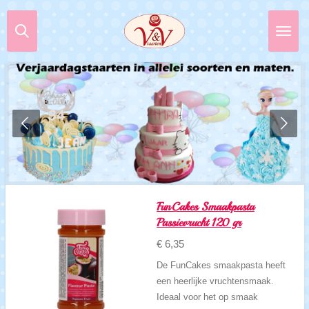
Ga
direct
naar
de
hoofdinhoud
FunCakes Smaakpasta
Passievrucht 120 gr
€ 6,35
De FunCakes smaakpasta heeft
een heerlijke vruchtensmaak.
Ideaal voor het op smaak