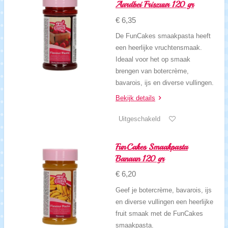
Aardbei Friszuur 120 gr
€ 6,35
De FunCakes smaakpasta heeft
een heerlijke vruchtensmaak.
Ideaal voor het op smaak
brengen van botercrème,
bavarois, ijs en diverse vullingen.
Bekijk details
Uitgeschakeld
FunCakes Smaakpasta
Banaan 120 gr
€ 6,20
Geef je botercrème, bavarois, ijs
en diverse vullingen een heerlijke
fruit smaak met de FunCakes
smaakpasta.