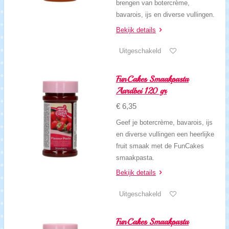
brengen van botercrème,
bavarois, ijs en diverse vullingen.
Bekijk details
Uitgeschakeld
FunCakes Smaakpasta
Aardbei 120 gr
€ 6,35
Geef je botercrème, bavarois, ijs
en diverse vullingen een heerlijke
fruit smaak met de FunCakes
smaakpasta.
Bekijk details
Uitgeschakeld
FunCakes Smaakpasta