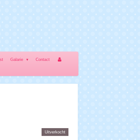
jst
Galarie
Contact
Uitverkocht