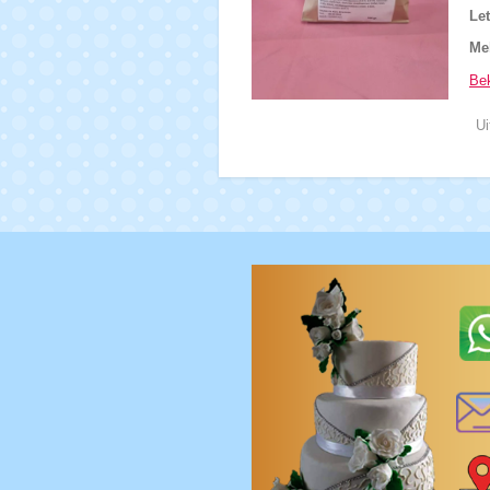
Let
Me
Bek
Ui