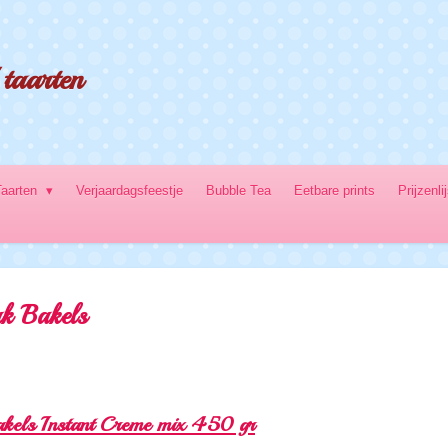
taarten
Taarten
Verjaardagsfeestje
Bubble Tea
Eetbare prints
Prijzenli
k Bakels
kels Instant Creme mix 450 gr