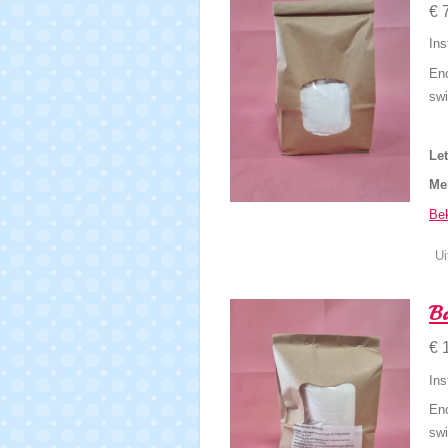
€ 
In
Enc
swi
Let
Me
Bek
Ui
Ba
€ 
In
Enc
swi