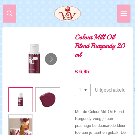
Ga
direct
naar
de
hoofdinhoud
Colour Mill Oil
Blend Burgundy 20
ml
€ 6,95
Uitgeschakeld
Met de Colour Mill Oil Blend
Burgundy voeg je een
prachtige bordeauxrode kleur
toe aan je taart en gebak. De