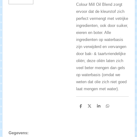
Colour Mill Oil Blend zorgt
ervoor dat de kleurstof zich
perfect vermengt met vetrijke
ingredienten, ook door suiker,
eieren en boter. Alle
ingredienten op waterbasis
zijn verwijderd en vervangen
door bak- & taartvriendelijke
oliën; deze oliën laten zich
veel beter mengen dan gels
op waterbasis (omdat we
weten dat olie zich niet goed
laat mengen met water).
D
D
S
D
e
e
h
e
l
e
a
l
e
l
r
e
n
e
n
Gegevens: