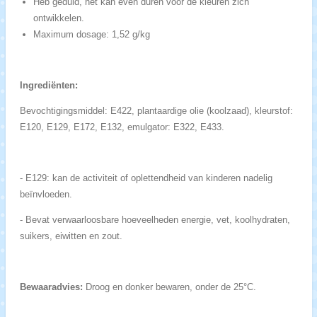
Heb geduld, het kan even duren voor de kleuren zich
ontwikkelen.
Maximum dosage: 1,52 g/kg
Ingrediënten:
Bevochtigingsmiddel: E422, plantaardige olie (koolzaad), kleurstof:
E120, E129, E172, E132, emulgator: E322, E433.
- E129: kan de activiteit of oplettendheid van kinderen nadelig
beïnvloeden.
- Bevat verwaarloosbare hoeveelheden energie, vet, koolhydraten,
suikers, eiwitten en zout.
Bewaaradvies:
Droog en donker bewaren, onder de 25°C.