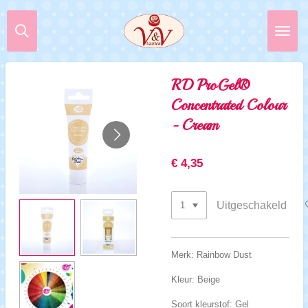
Ga
direct
naar
de
hoofdinhoud
RD ProGel®
Concentrated Colour
- Cream
€ 4,35
Uitgeschakeld
Merk: Rainbow Dust
Kleur: Beige
Soort kleurstof: Gel