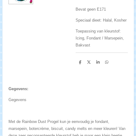
Bevat geen E171
Speciaal dieet: Halal, Kosher
Toepassing van kleurstof:
Icing, Fondant / Marsepein,
Bakvast
D
D
S
D
e
e
h
e
l
e
a
l
e
l
r
e
n
e
n
Gegevens:
Gegevens
Met de Rainbow Dust Progel kun je eenvoudig je fondant,
marsepein, botercrème, biscuit, candy melts en meer kleuren! Van
deze zeer geconsenteerde kleurstof heb je maar een klein beetje