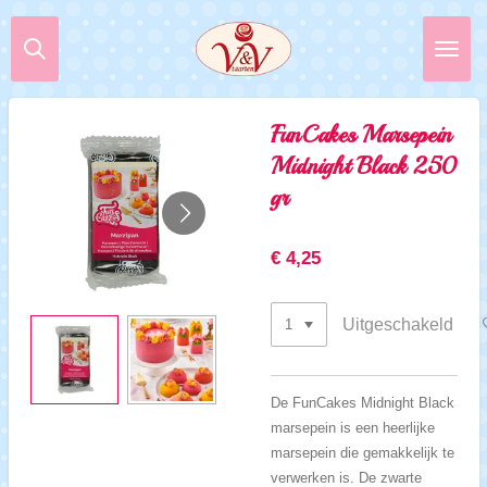
Ga
direct
naar
de
hoofdinhoud
FunCakes Marsepein
Midnight Black 250
gr
€ 4,25
Uitgeschakeld
De FunCakes Midnight Black
marsepein is een heerlijke
marsepein die gemakkelijk te
verwerken is. De zwarte