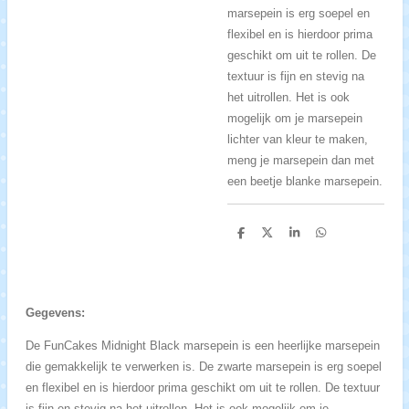
marsepein is erg soepel en
flexibel en is hierdoor prima
geschikt om uit te rollen. De
textuur is fijn en stevig na
het uitrollen. Het is ook
mogelijk om je marsepein
lichter van kleur te maken,
meng je marsepein dan met
een beetje blanke marsepein.
D
D
S
D
e
e
h
e
l
e
a
l
e
l
r
e
n
e
n
Gegevens:
De FunCakes Midnight Black marsepein is een heerlijke marsepein
die gemakkelijk te verwerken is. De zwarte marsepein is erg soepel
en flexibel en is hierdoor prima geschikt om uit te rollen. De textuur
is fijn en stevig na het uitrollen. Het is ook mogelijk om je