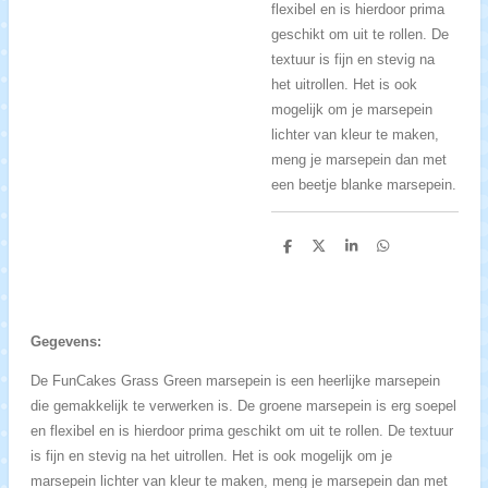
flexibel en is hierdoor prima
geschikt om uit te rollen. De
textuur is fijn en stevig na
het uitrollen. Het is ook
mogelijk om je marsepein
lichter van kleur te maken,
meng je marsepein dan met
een beetje blanke marsepein.
D
D
S
D
e
e
h
e
l
e
a
l
e
l
r
e
n
e
n
Gegevens:
De FunCakes Grass Green marsepein is een heerlijke marsepein
die gemakkelijk te verwerken is. De groene marsepein is erg soepel
en flexibel en is hierdoor prima geschikt om uit te rollen. De textuur
is fijn en stevig na het uitrollen. Het is ook mogelijk om je
marsepein lichter van kleur te maken, meng je marsepein dan met