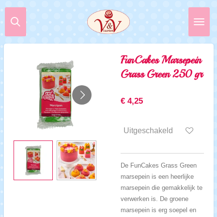
Ga
direct
naar
de
hoofdinhoud
FunCakes Marsepein
Grass Green 250 gr
€ 4,25
Uitgeschakeld
De FunCakes Grass Green
marsepein is een heerlijke
marsepein die gemakkelijk te
verwerken is. De groene
marsepein is erg soepel en