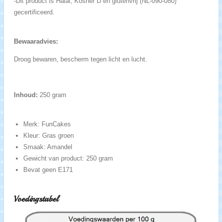
-Dit product is Halal, Kosher D en glutenvrij (NL-090-080)
gecertificeerd.
Bewaaradvies:
Droog bewaren, bescherm tegen licht en lucht.
Inhoud:
250 gram
Merk: FunCakes
Kleur: Gras groen
Smaak: Amandel
Gewicht van product: 250 gram
Bevat geen E171
Voedingstabel