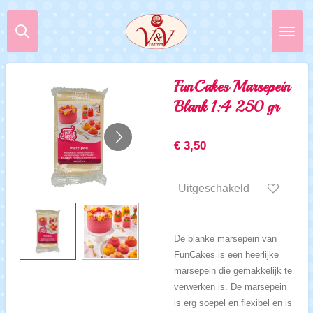
Ga
direct
naar
de
hoofdinhoud
FunCakes Marsepein
Blank 1:4 250 gr
€ 3,50
Uitgeschakeld
De blanke marsepein van
FunCakes is een heerlijke
marsepein die gemakkelijk te
verwerken is. De marsepein
is erg soepel en flexibel en is