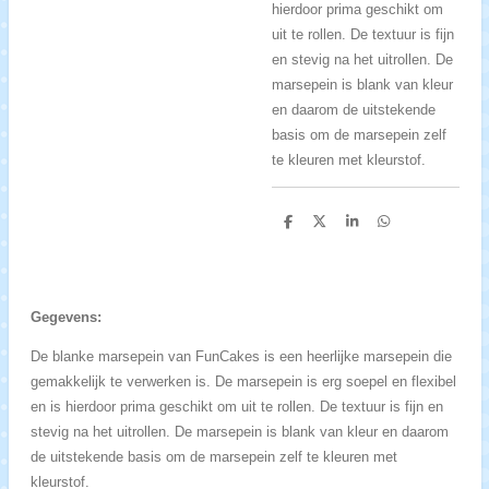
hierdoor prima geschikt om
uit te rollen. De textuur is fijn
en stevig na het uitrollen. De
marsepein is blank van kleur
en daarom de uitstekende
basis om de marsepein zelf
te kleuren met kleurstof.
D
D
S
D
e
e
h
e
l
e
a
l
e
l
r
e
n
e
n
Gegevens:
De blanke marsepein van FunCakes is een heerlijke marsepein die
gemakkelijk te verwerken is. De marsepein is erg soepel en flexibel
en is hierdoor prima geschikt om uit te rollen. De textuur is fijn en
stevig na het uitrollen. De marsepein is blank van kleur en daarom
de uitstekende basis om de marsepein zelf te kleuren met
kleurstof.