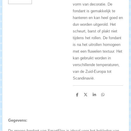
vorm van decoratie. De
fondant is gemakkelijk te
hanteren en kan heel goed en
dun worden uitgerold. Het
scheurt, barst of plakt niet
tijdens het rollen. De fondant
is na het uitrollen homogeen
met een fluwelen textuur. Het
kan gebruikt worden in
verschillende temperaturen,
van de Zuid-Europa tot
Scandinavië.
D
D
S
D
e
e
h
e
l
e
a
l
e
l
r
e
n
e
n
Gegevens:
De groene fondant van SmartFlex is ideaal voor het bekleden van