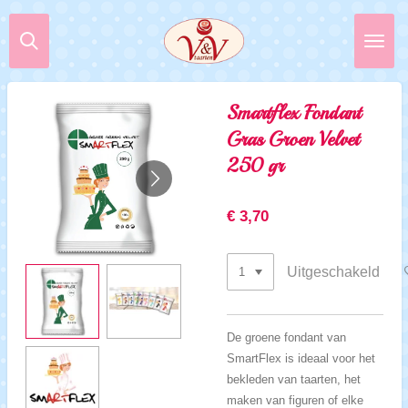
Ga
direct
naar
de
hoofdinhoud
Smartflex Fondant
Gras Groen Velvet
250 gr
€ 3,70
Uitgeschakeld
De groene fondant van
SmartFlex is ideaal voor het
bekleden van taarten, het
maken van figuren of elke