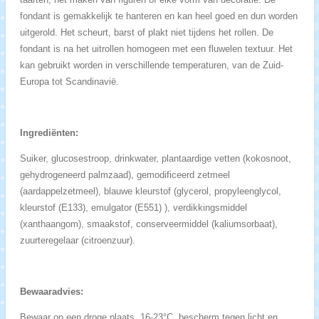
fondant is gemakkelijk te hanteren en kan heel goed en dun worden
uitgerold. Het scheurt, barst of plakt niet tijdens het rollen. De
fondant is na het uitrollen homogeen met een fluwelen textuur. Het
kan gebruikt worden in verschillende temperaturen, van de Zuid-
Europa tot Scandinavië.
Ingrediënten:
Suiker, glucosestroop, drinkwater, plantaardige vetten (kokosnoot,
gehydrogeneerd palmzaad), gemodificeerd zetmeel
(aardappelzetmeel), blauwe kleurstof (glycerol, propyleenglycol,
kleurstof (E133), emulgator (E551) ), verdikkingsmiddel
(xanthaangom), smaakstof, conserveermiddel (kaliumsorbaat),
zuurteregelaar (citroenzuur).
Bewaaradvies:
Bewaar op een droge plaats, 16-23°C, bescherm tegen licht en