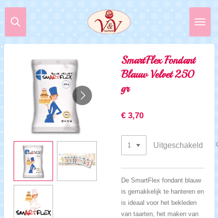
Ga
direct
naar
de
hoofdinhoud
SmartFlex Fondant
Blauw Velvet 250
gr
€ 3,70
Uitgeschakeld
De SmartFlex fondant blauw
is gemakkelijk te hanteren en
is ideaal voor het bekleden
van taarten, het maken van