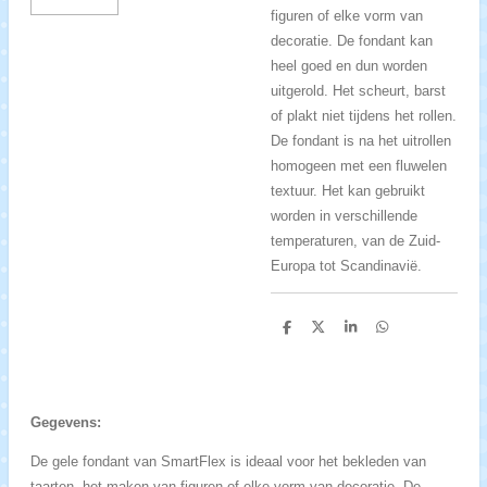
figuren of elke vorm van
decoratie. De fondant kan
heel goed en dun worden
uitgerold. Het scheurt, barst
of plakt niet tijdens het rollen.
De fondant is na het uitrollen
homogeen met een fluwelen
textuur. Het kan gebruikt
worden in verschillende
temperaturen, van de Zuid-
Europa tot Scandinavië.
D
D
S
D
e
e
h
e
l
e
a
l
e
l
r
e
n
e
n
Gegevens:
De gele fondant van SmartFlex is ideaal voor het bekleden van
taarten, het maken van figuren of elke vorm van decoratie. De