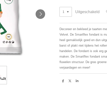
Uitgeschakeld
Decoreer en bekleed je taarten m
Velvet. De Smartflex fondant is 
heel gemakkelijk goed en dun uitg
barst of plakt niet tijdens het rol
handelen. De fondant is ook erg g
maken. De Smartflex fondant smaak
fluwelen structuur. De gras groene
verjaardagen en meer!
D
D
S
e
e
h
l
e
a
e
l
r
n
e