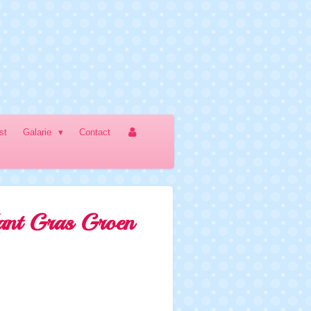
jst
Galarie
Contact
ant Gras Groen