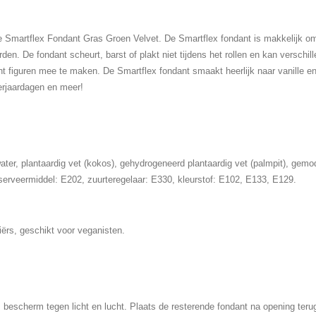
e Smartflex Fondant Gras Groen Velvet. De Smartflex fondant is makkelijk o
den. De fondant scheurt, barst of plakt niet tijdens het rollen en kan verschi
t figuren mee te maken. De Smartflex fondant smaakt heerlijk naar vanille en
erjaardagen en meer!
water, plantaardig vet (kokos), gehydrogeneerd plantaardig vet (palmpit), gemo
erveermiddel: E202, zuurteregelaar: E330, kleurstof: E102, E133, E129.
iërs, geschikt voor veganisten.
bescherm tegen licht en lucht. Plaats de resterende fondant na opening terug