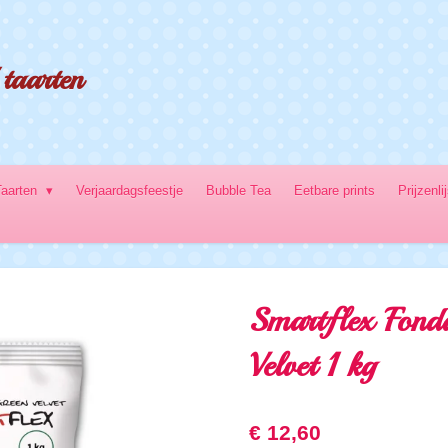
taarten
Taarten
Verjaardagsfeestje
Bubble Tea
Eetbare prints
Prijzenli
Smartflex Fond
Velvet 1 kg
€ 12,60