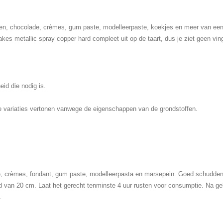
ten, chocolade, crèmes, gum paste, modelleerpaste, koekjes en meer van ee
s metallic spray copper hard compleet uit op de taart, dus je ziet geen ving
id die nodig is.
te variaties vertonen vanwege de eigenschappen van de grondstoffen.
e, crèmes, fondant, gum paste, modelleerpasta en marsepein. Goed schudden
d van 20 cm. Laat het gerecht tenminste 4 uur rusten voor consumptie. Na g
.