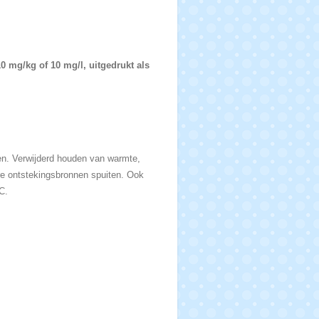
0 mg/kg of 10 mg/l, uitgedrukt als
den. Verwijderd houden van warmte,
re ontstekingsbronnen spuiten. Ook
C.