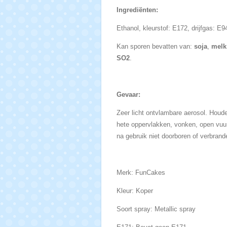
Ingrediënten:
Ethanol, kleurstof: E172, drijfgas: E
Kan sporen bevatten van:
soja
,
melk
SO2
.
Gevaar:
Zeer licht ontvlambare aerosol. Houde
hete oppervlakken, vonken, open vuur
na gebruik niet doorboren of verbran
Merk: FunCakes
Kleur: Koper
Soort spray: Metallic spray