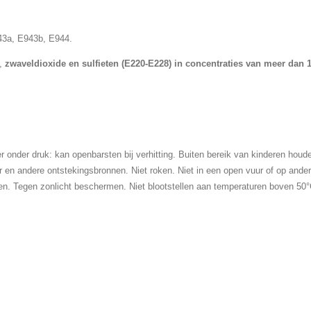
943a, E943b, E944.
,
zwaveldioxide en sulfieten (E220-E228) in concentraties van meer dan 1
r onder druk: kan openbarsten bij verhitting. Buiten bereik van kinderen hou
 en andere ontstekingsbronnen. Niet roken. Niet in een open vuur of op ande
den. Tegen zonlicht beschermen. Niet blootstellen aan temperaturen boven 50°