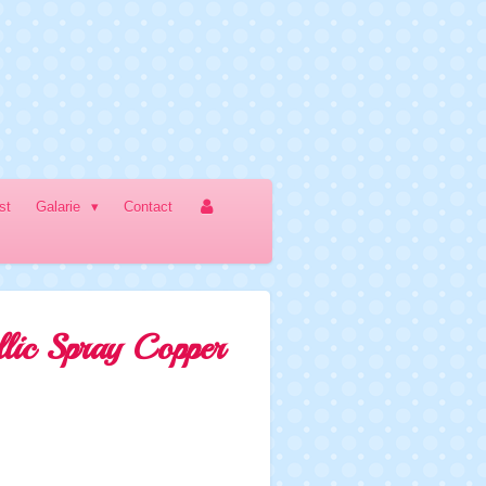
jst
Galarie
Contact
lic Spray Copper