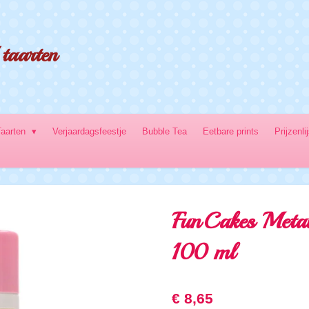
taarten
Taarten
Verjaardagsfeestje
Bubble Tea
Eetbare prints
Prijzenli
FunCakes Metal
100 ml
€ 8,65