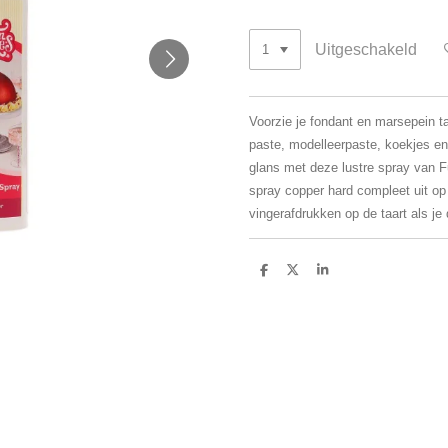
Uitgeschakeld
Voorzie je fondant en marsepein 
paste, modelleerpaste, koekjes e
glans met deze lustre spray van 
spray copper hard compleet uit op 
vingerafdrukken op de taart als je
D
D
S
e
e
h
l
e
a
e
l
r
n
e