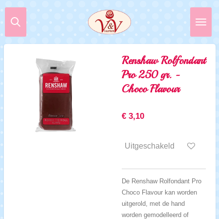
Ga
direct
naar
de
hoofdinhoud
Renshaw Rolfondant
Pro 250 gr. -
Choco Flavour
€ 3,10
Uitgeschakeld
De Renshaw Rolfondant Pro
Choco Flavour kan worden
uitgerold, met de hand
worden gemodelleerd of