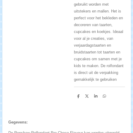
gebruikt worden met
uitstekers en mallen. Het is
perfect voor het bekleden en
decoreren van taarten,
cupcakes en koekjes. Ideaal
voor al je creaties, van
verjaardagstaarten en
bruidstaarten tot taarten en
cupcakes om samen met je
kids te maken. De rolfondant
is direct uit de verpakking
gemakkelijk te gebruiken
D
D
S
D
e
e
h
e
l
e
a
l
e
l
r
e
n
e
n
Gegevens:
De Renshaw Rolfondant Pro Choco Flavour kan worden uitgerold,