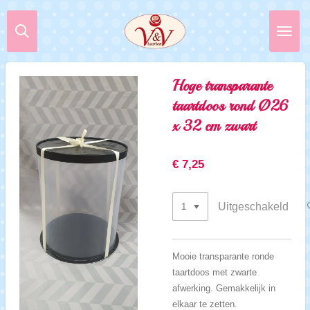
Ga
direct
naar
de
hoofdinhoud
Hoge transparante
taartdoos rond Ø26
x 32 cm zwart
€ 7,25
Uitgeschakeld
Mooie transparante ronde
taartdoos met zwarte
afwerking. Gemakkelijk in
elkaar te zetten.