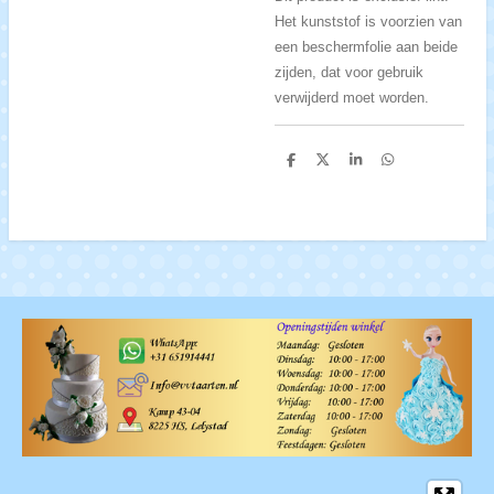
Het kunststof is voorzien van
een beschermfolie aan beide
zijden, dat voor gebruik
verwijderd moet worden.
D
D
S
D
e
e
h
e
l
e
a
l
e
l
r
e
n
e
n