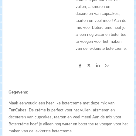
vullen, afsmeren en
decoreren van cupcakes,
taarten en veel meer! Aan de
mix voor Botercrème hoef je
alleen nog water en boter toe
te voegen voor het maken
van de lekkerste botercrème.
D
D
S
D
e
e
h
e
l
e
a
l
e
l
r
e
n
e
n
Gegevens:
Maak eenvoudig een heerlijke botercrème met deze mix van
FunCakes. De crème is perfect voor het vullen, afsmeren en
decoreren van cupcakes, taarten en veel meer! Aan de mix voor
Botercrème hoef je alleen nog water en boter toe te voegen voor het
maken van de lekkerste botercrème.