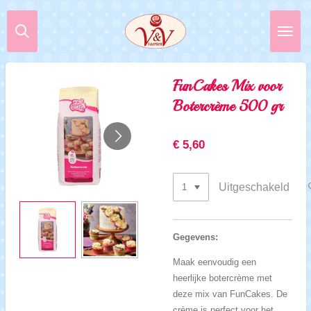
Ga
direct
naar
de
hoofdinhoud
FunCakes Mix voor
Botercrème 500 gr
€ 5,60
Uitgeschakeld
Gegevens:
Maak eenvoudig een
heerlijke botercrème met
deze mix van FunCakes. De
crème is perfect voor het