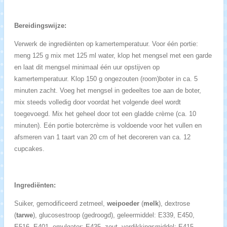
Bereidingswijze:
Verwerk de ingrediënten op kamertemperatuur. Voor één portie:
meng 125 g mix met 125 ml water, klop het mengsel met een garde
en laat dit mengsel minimaal één uur opstijven op
kamertemperatuur. Klop 150 g ongezouten (room)boter in ca. 5
minuten zacht. Voeg het mengsel in gedeeltes toe aan de boter,
mix steeds volledig door voordat het volgende deel wordt
toegevoegd. Mix het geheel door tot een gladde crème (ca. 10
minuten). Eén portie botercrème is voldoende voor het vullen en
afsmeren van 1 taart van 20 cm of het decoreren van ca. 12
cupcakes.
Ingrediënten:
Suiker, gemodificeerd zetmeel,
weipoeder
(
melk
), dextrose
(
tarwe
), glucosestroop (gedroogd), geleermiddel: E339, E450,
E516, E401, emulgator: E435, zout, verdikkingsmiddel: E415,