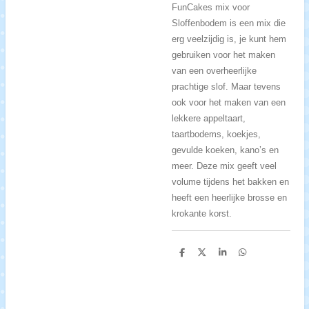
FunCakes mix voor
Sloffenbodem is een mix die
erg veelzijdig is, je kunt hem
gebruiken voor het maken
van een overheerlijke
prachtige slof. Maar tevens
ook voor het maken van een
lekkere appeltaart,
taartbodems, koekjes,
gevulde koeken, kano’s en
meer. Deze mix geeft veel
volume tijdens het bakken en
heeft een heerlijke brosse en
krokante korst.
D
D
S
D
e
e
h
e
l
e
a
l
e
l
r
e
n
e
n