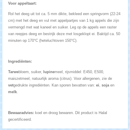
Voor appeltaart:
Rol het deeg uit tot ca. 5 mm dikte, bekleed een springvorm (22-24
cm) met het deeg en vul met appelpartjes van 1 kg appels die zijn
vermengd met wat kaneel en suiker. Leg op de appels een raster
van reepjes deeg en bestrijk deze met losgeklopt ei. Baktijd ca. 50
minuten op 170°C (heteluchtoven 150°C).
Ingrediënten:
Tarwe
bloem, suiker,
lupine
meel, rijsmiddel: E450, E500,
maiszetmeel, natuurlijk aroma (citrus). Voor allergenen, zie de
vet
gedrukte ingrediënten. Kan sporen bevatten van:
ei
,
soja
en
melk
.
Bewaaradvies:
koel en droog bewaren. Dit product is Halal
gecertificeerd.