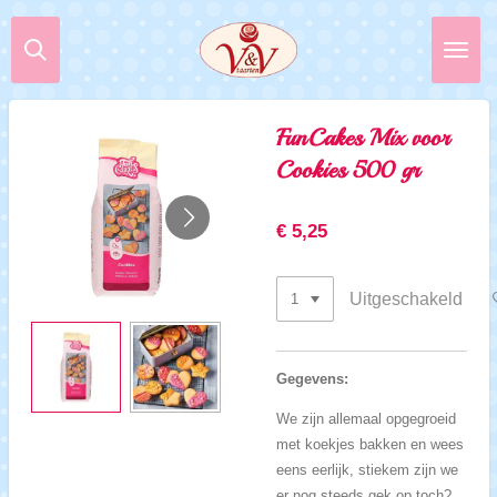
Ga
direct
naar
de
hoofdinhoud
FunCakes Mix voor
Cookies 500 gr
€ 5,25
Uitgeschakeld
Gegevens:
We zijn allemaal opgegroeid
met koekjes bakken en wees
eens eerlijk, stiekem zijn we
er nog steeds gek op toch?