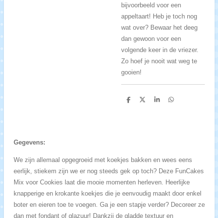
bijvoorbeeld voor een
appeltaart! Heb je toch nog
wat over? Bewaar het deeg
dan gewoon voor een
volgende keer in de vriezer.
Zo hoef je nooit wat weg te
gooien!
D
D
S
D
e
e
h
e
l
e
a
l
e
l
r
e
n
e
n
Gegevens:
We zijn allemaal opgegroeid met koekjes bakken en wees eens
eerlijk, stiekem zijn we er nog steeds gek op toch? Deze FunCakes
Mix voor Cookies laat die mooie momenten herleven. Heerlijke
knapperige en krokante koekjes die je eenvoudig maakt door enkel
boter en eieren toe te voegen. Ga je een stapje verder? Decoreer ze
dan met fondant of glazuur! Dankzij de gladde textuur en