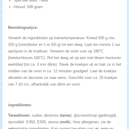
Speciaal dieet: Halal
Inhoud: 500 gram.
Bereidingswijze:
Verwerk de ingrediënten op kamertemperatuur. Kneed 500 g mix,
150 g (room)boter en 1 ei (50 g) tot een deeg. Laat ten minste 1 uur
opstijven in de koelkast. Verwarm de oven voor op 180°C
(heteluchtoven 160°C). Rol het deeg uit op een met bloem bestoven
werkblad (tot ca. 3 mm dikte). Steek de koekjes uit en bak ze in het
midden van de oven in ca. 12 minuten goudgeel. Laat de koekjes
afkoelen en decoreer ze naar wens. Geschikt voor ca. 25 koekjes
van 7-10 cm, afhankelijk van dikte en vorm.
ingrediënten:
Tarwebloem
, suiker, dextrose (
tarwe
), glucosestroop (gedroogd),
rijsmiddel: E450, E500, aroma (
melk
). Voor allergenen, zie de
vet
gedrukte ingrediënten. Kan sporen bevatten van:
ei, soja
en