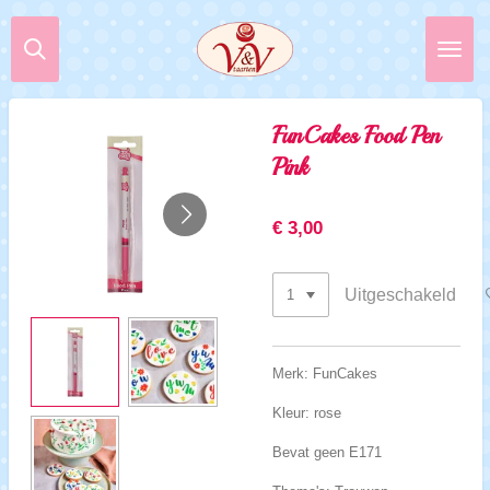
Ga
direct
naar
de
hoofdinhoud
FunCakes Food Pen
Pink
€ 3,00
Uitgeschakeld
Merk: FunCakes
Kleur: rose
Bevat geen E171