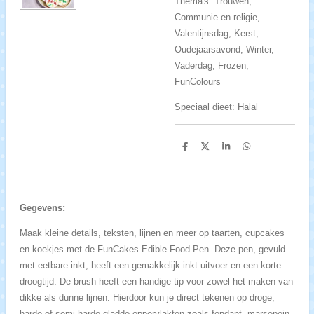
Thema's: Trouwen,
Communie en religie,
Valentijnsdag, Kerst,
Oudejaarsavond, Winter,
Vaderdag, Frozen,
FunColours
Speciaal dieet: Halal
D
D
S
D
e
e
h
e
l
e
a
l
e
l
r
e
n
e
n
Gegevens:
Maak kleine details, teksten, lijnen en meer op taarten, cupcakes
en koekjes met de FunCakes Edible Food Pen. Deze pen, gevuld
met eetbare inkt, heeft een gemakkelijk inkt uitvoer en een korte
droogtijd. De brush heeft een handige tip voor zowel het maken van
dikke als dunne lijnen. Hierdoor kun je direct tekenen op droge,
harde of semi-harde gladde oppervlakten zoals fondant, marsepein,