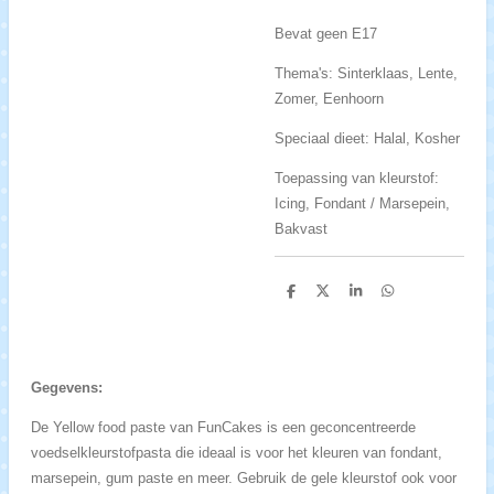
Bevat geen E17
Thema's: Sinterklaas, Lente,
Zomer, Eenhoorn
Speciaal dieet: Halal, Kosher
Toepassing van kleurstof:
Icing, Fondant / Marsepein,
Bakvast
D
D
S
D
e
e
h
e
l
e
a
l
e
l
r
e
n
e
n
Gegevens:
De Yellow food paste van FunCakes is een geconcentreerde
voedselkleurstofpasta die ideaal is voor het kleuren van fondant,
marsepein, gum paste en meer. Gebruik de gele kleurstof ook voor