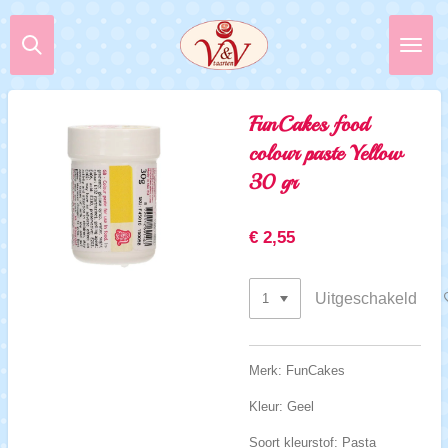
Ga
direct
naar
de
hoofdinhoud
FunCakes food
colour paste Yellow
30 gr
€ 2,55
Uitgeschakeld
Merk: FunCakes
Kleur: Geel
Soort kleurstof: Pasta