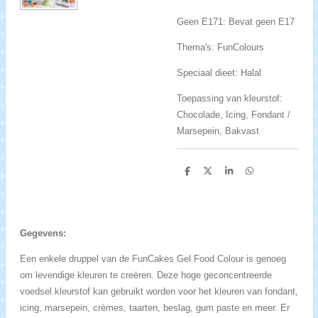
Geen E171: Bevat geen E17
Thema's: FunColours
Speciaal dieet: Halal
Toepassing van kleurstof:
Chocolade, Icing, Fondant /
Marsepein, Bakvast
D
D
S
D
e
e
h
e
l
e
a
l
e
l
r
e
n
e
n
Gegevens:
Een enkele druppel van de FunCakes Gel Food Colour is genoeg
om levendige kleuren te creëren. Deze hoge geconcentreerde
voedsel kleurstof kan gebruikt worden voor het kleuren van fondant,
icing, marsepein, crèmes, taarten, beslag, gum paste en meer. Er