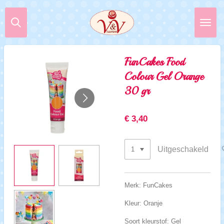
Ga
direct
naar
de
hoofdinhoud
FunCakes Food
Colour Gel Orange
30 gr
€ 3,40
Uitgeschakeld
Merk: FunCakes
Kleur: Oranje
Soort kleurstof: Gel