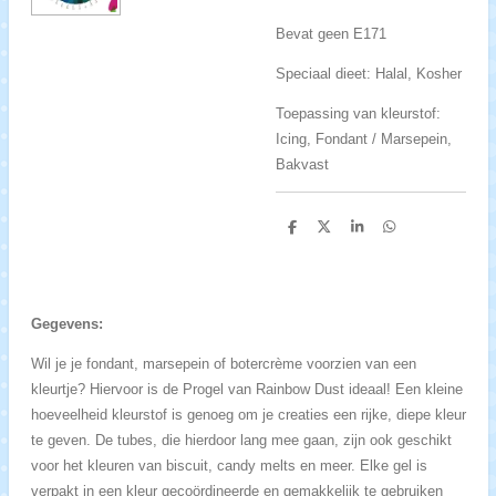
Bevat geen E171
Speciaal dieet: Halal, Kosher
Toepassing van kleurstof:
Icing, Fondant / Marsepein,
Bakvast
D
D
S
D
e
e
h
e
l
e
a
l
e
l
r
e
n
e
n
Gegevens:
Wil je je fondant, marsepein of botercrème voorzien van een
kleurtje? Hiervoor is de Progel van Rainbow Dust ideaal! Een kleine
hoeveelheid kleurstof is genoeg om je creaties een rijke, diepe kleur
te geven. De tubes, die hierdoor lang mee gaan, zijn ook geschikt
voor het kleuren van biscuit, candy melts en meer. Elke gel is
verpakt in een kleur gecoördineerde en gemakkelijk te gebruiken