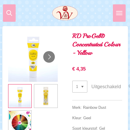
Ga
direct
naar
de
hoofdinhoud
RD ProGel®
Concentrated Colour
- Yellow
€ 4,35
Uitgeschakeld
Merk: Rainbow Dust
Kleur: Geel
Soort kleurstof: Gel