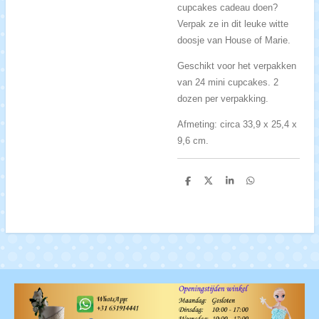
cupcakes cadeau doen?
Verpak ze in dit leuke witte
doosje van House of Marie.
Geschikt voor het verpakken
van 24 mini cupcakes. 2
dozen per verpakking.
Afmeting: circa 33,9 x 25,4 x
9,6 cm.
D
D
S
D
e
e
h
e
l
e
a
l
e
l
r
e
n
e
n