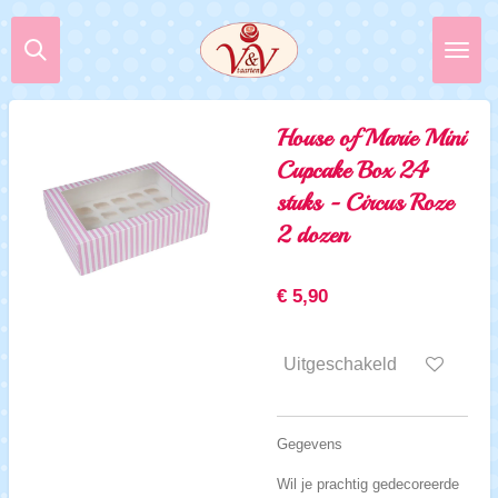
Ga
direct
naar
de
hoofdinhoud
House of Marie Mini
Cupcake Box 24
stuks - Circus Roze
2 dozen
€ 5,90
Uitgeschakeld
Gegevens
Wil je prachtig gedecoreerde