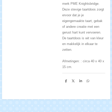
merk PME Knightsbridge.
Deze stevige taartdoos zorgt
ervoor dat je je
eigengemaakte taart, gebak
of andere creatie met een
gerust hart kunt vervoeren.
De taartdoos is wit van kleur
en makkelijk in elkaar te
zetten.
Afmetingen: : circa 40 x 40 x
15 cm.
D
D
S
D
e
e
h
e
l
e
a
l
e
l
r
e
n
e
n