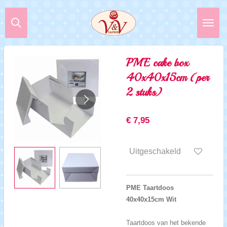
Ga
direct
naar
de
hoofdinhoud
PME cake box
40x40x15cm (per
2 stuks)
€ 7,95
Uitgeschakeld
PME Taartdoos
40x40x15cm Wit
Taartdoos van het bekende