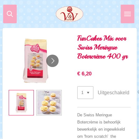
Ga
direct
naar
de
hoofdinhoud
FunCakes Mix voor
Swiss Meringue
Botercrème 400 gr
€ 6,20
Uitgeschakeld
De Swiss Meringue
Botercrème is behoorlijk
bewerkelijk en ingewikkeld
om 'from scratch' the