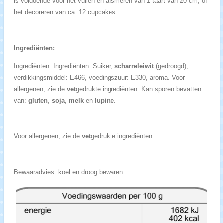
is voldoende voor het vullen en afsmeren van 1 taart van 20 cm, of
het decoreren van ca. 12 cupcakes.
Ingrediënten:
Ingrediënten: Ingrediënten: Suiker,
scharreleiwit
(gedroogd),
verdikkingsmiddel: E466, voedingszuur: E330, aroma. Voor
allergenen, zie de
vet
gedrukte ingrediënten. Kan sporen bevatten
van:
gluten
,
soja
,
melk
en
lupine
.
Voor allergenen, zie de
vet
gedrukte ingrediënten.
Bewaaradvies: koel en droog bewaren.