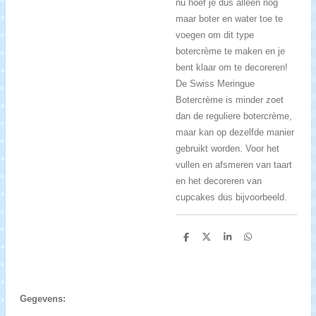
nu hoef je dus alleen nog
maar boter en water toe te
voegen om dit type
botercrème te maken en je
bent klaar om te decoreren!
De Swiss Meringue
Botercrème is minder zoet
dan de reguliere botercrème,
maar kan op dezelfde manier
gebruikt worden. Voor het
vullen en afsmeren van taart
en het decoreren van
cupcakes dus bijvoorbeeld.
D
D
S
D
e
e
h
e
l
e
a
l
e
l
r
e
n
e
n
Gegevens: