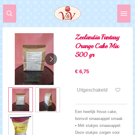
Ga
direct
naar
de
hoofdinhoud
Zeelandia Fantasy
Orange Cake Mix
500 gr
€ 6,75
Uitgeschakeld
Een heerlijk frisse cake,
bomvol sinaasappel smaak.
• Mét stukjes sinaasappel.
Deze stukjes zorgen voor