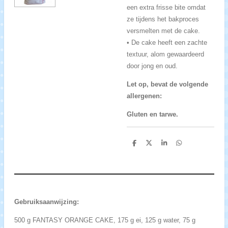
een extra frisse bite omdat
ze tijdens het bakproces
versmelten met de cake.
• De cake heeft een zachte
textuur, alom gewaardeerd
door jong en oud.
Let op, bevat de volgende
allergenen:
Gluten en tarwe.
D
D
S
D
e
e
h
e
l
e
a
l
e
l
r
e
n
e
n
Gebruiksaanwijzing:
500 g FANTASY ORANGE CAKE, 175 g ei, 125 g water, 75 g