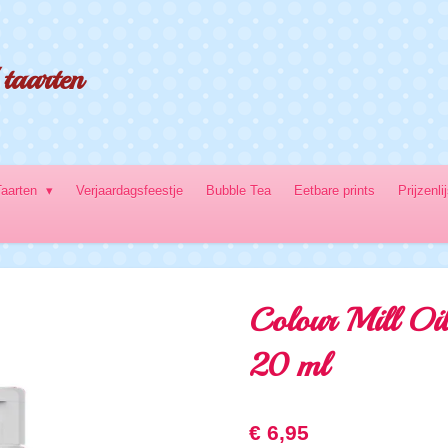
taarten
Taarten
Verjaardagsfeestje
Bubble Tea
Eetbare prints
Prijzenli
Colour Mill Oil
20 ml
€ 6,95