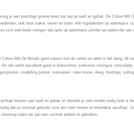
oeg je een prachtige groene kleur toe aan je taart en gebak. De Colour Mill Oi
redienten, ook door suiker, eieren en boter. Alle ingredienten op waterbasis z
 laten zich veel beter mengen dan gels op waterbasis (omdat we weten dat olie
olour Mill Oil Blends goed samen met de vetten en oliën in het deeg, dit resu
n. De olie werkt opvallend goed in botercrème, zwitserse meringue, chocolade
gumpastes, modelling pastes, marsepein, cake mixen, deeg, frostings, vullinge
rachtige kleuren aan taart en gebak en doordat je veel minder nodig hebt is he
odig dan je normaal gebruikt voor een veel mooier en kleurrijker resultaat. Je
 dosering raden we aan een cocktail prikker te gebuiken.