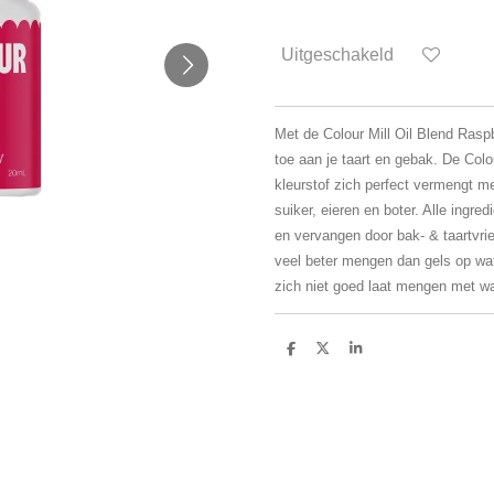
Uitgeschakeld
Met de Colour Mill Oil Blend Rasp
toe aan je taart en gebak. De Colou
kleurstof zich perfect vermengt me
suiker, eieren en boter. Alle ingre
en vervangen door bak- & taartvrien
veel beter mengen dan gels op wa
zich niet goed laat mengen met wa
D
D
S
e
e
h
l
e
a
e
l
r
n
e