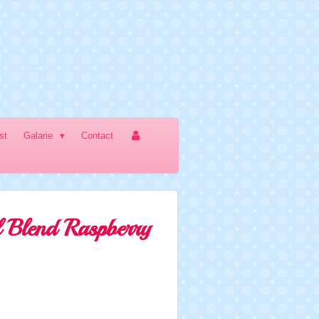
jst
Galarie
Contact
 Blend Raspberry