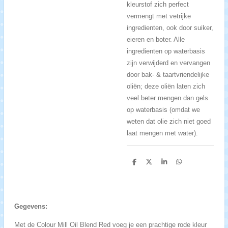
kleurstof zich perfect
vermengt met vetrijke
ingredienten, ook door suiker,
eieren en boter. Alle
ingredienten op waterbasis
zijn verwijderd en vervangen
door bak- & taartvriendelijke
oliën; deze oliën laten zich
veel beter mengen dan gels
op waterbasis (omdat we
weten dat olie zich niet goed
laat mengen met water).
D
D
S
D
e
e
h
e
l
e
a
l
e
l
r
e
n
e
n
Gegevens:
Met de Colour Mill Oil Blend Red voeg je een prachtige rode kleur