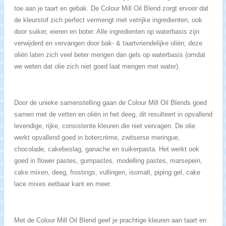
toe aan je taart en gebak. De Colour Mill Oil Blend zorgt ervoor dat
de kleurstof zich perfect vermengt met vetrijke ingredienten, ook
door suiker, eieren en boter. Alle ingredienten op waterbasis zijn
verwijderd en vervangen door bak- & taartvriendelijke oliën; deze
oliën laten zich veel beter mengen dan gels op waterbasis (omdat
we weten dat olie zich niet goed laat mengen met water).
Door de unieke samenstelling gaan de Colour Mill Oil Blends goed
samen met de vetten en oliën in het deeg, dit resulteert in opvallend
levendige, rijke, consistente kleuren die niet vervagen. De olie
werkt opvallend goed in botercrème, zwitserse meringue,
chocolade, cakebeslag, ganache en suikerpasta. Het werkt ook
goed in flower pastes, gumpastes, modelling pastes, marsepein,
cake mixen, deeg, frostings, vullingen, isomalt, piping gel, cake
lace mixes eetbaar kant en meer.
Met de Colour Mill Oil Blend geef je prachtige kleuren aan taart en