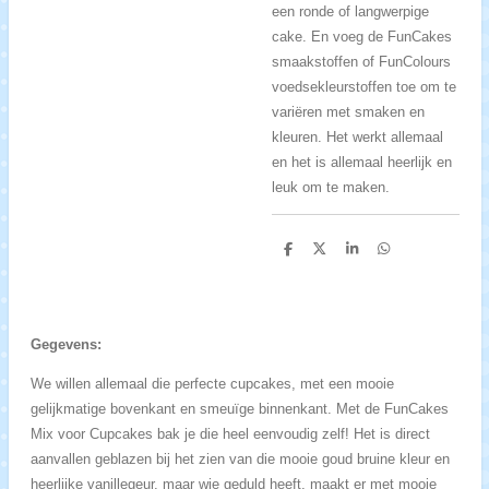
een ronde of langwerpige
cake. En voeg de FunCakes
smaakstoffen of FunColours
voedsekleurstoffen toe om te
variëren met smaken en
kleuren. Het werkt allemaal
en het is allemaal heerlijk en
leuk om te maken.
D
D
S
D
e
e
h
e
l
e
a
l
e
l
r
e
n
e
n
Gegevens:
We willen allemaal die perfecte cupcakes, met een mooie
gelijkmatige bovenkant en smeuïge binnenkant. Met de FunCakes
Mix voor Cupcakes bak je die heel eenvoudig zelf! Het is direct
aanvallen geblazen bij het zien van die mooie goud bruine kleur en
heerlijke vanillegeur, maar wie geduld heeft, maakt er met mooie