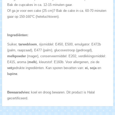
Bak de cupcakes in ca. 12-15 minuten gaar.
Of ga je voor een cake (25 cm)? Bak de cake in ca. 60-70 minuten
gaar op 150-160°C (heteluchtoven).
Ingrediënten:
Suiker,
tarwebloem
, rijsmiddel: E450, E500, emulgator: E472b
(palm, raapzaad), E477 (palm), glucosestroop (gedroogd),
melkpoeder
(mager), conserveermiddel: E202, verdikkingsmiddel:
E415, aroma (
melk
), kleurstof: E160b. Voor allergenen, zie de
vet
gedrukte ingrediënten. Kan sporen bevatten van:
ei, soja
en
lupine
.
Bewaaradvies:
koel en droog bewaren. Dit product is Halal
gecertificeerd.