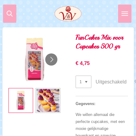
Ga
direct
naar
de
hoofdinhoud
FunCakes Mix voor
Cupcakes 500 gr
€ 4,75
Uitgeschakeld
Gegevens:
We willen allemaal die
perfecte cupcakes, met een
mooie gelijkmatige
bovenkant en smeuïge